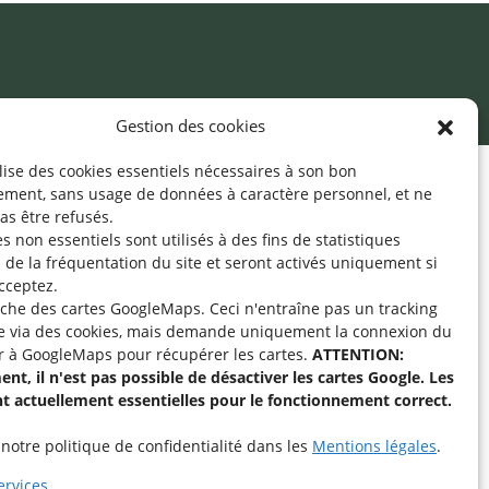
Gestion des cookies
ilise des cookies essentiels nécessaires à son bon
ement, sans usage de données à caractère personnel, et ne
pe « Aide-Animateur /
as être refusés.
Technique » sur
s non essentiels sont utilisés à des fins de statistiques
de la fréquentation du site
et seront activés uniquement si
cceptez.
fiche des cartes GoogleMaps. Ceci n'entraîne pas un tracking
intenant
e via des cookies, mais demande uniquement la connexion du
r à GoogleMaps pour récupérer les cartes.
ATTENTION:
nt, il n'est pas possible de désactiver les cartes Google. Les
nt actuellement essentielles pour le fonctionnement correct.
notre politique de confidentialité dans les
Mentions légales
.
rvices