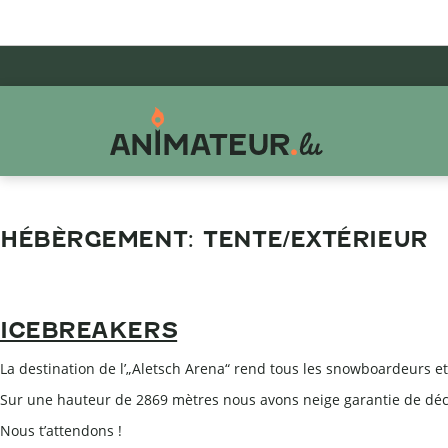
Aller
Aller
Aller
au
au
au
menu
contenu
pied
principal
de
page
HÉBÈRGEMENT:
TENTE/EXTÉRIEUR
ICEBREAKERS
La destination de l’„Aletsch Arena“ rend tous les snowboardeurs e
Sur une hauteur de 2869 mètres nous avons neige garantie de déce
Nous t’attendons !