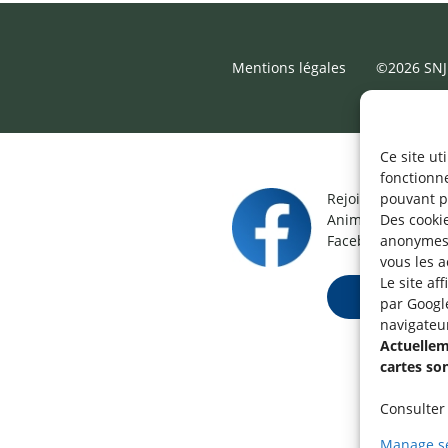
Mentions légales
©2026 SNJ
Ce site ut
fonctionn
Rejoignez le grou
pouvant p
Animateur / Aide-
Des cookie
Facebook.
anonymes 
vous les a
Le site af
Rejoindre ma
par Googl
navigateu
Actuelleme
cartes so
Consulter 
Manage se