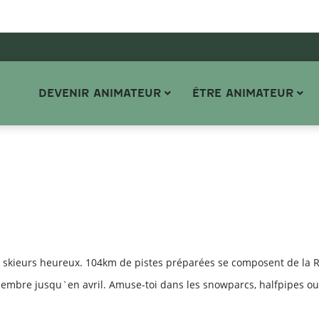
DEVENIR ANIMATEUR
ÊTRE ANIMATEUR
t skieurs heureux. 104km de pistes préparées se composent de la R
mbre jusqu`en avril. Amuse-toi dans les snowparcs, halfpipes ou l