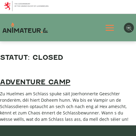
Aller
Aller
Aller
au
au
au
menu
contenu
pied
principal
de
page
STATUT:
CLOSED
ADVENTURE CAMP
Zu Huelmes am Schlass spuke säit Joerhonnerte Geeschter
ronderëm, déi hiert Doheem hunn. Wa bis ee Vampir un de
Schlassdieren optaucht an sech och nach eng al Hex amëscht,
kënnt et zum Chaos ënnert de Schlassbewunner. Wann s du
wësse wëlls, wat do am Schlass lass ass, da mell dech séier un!