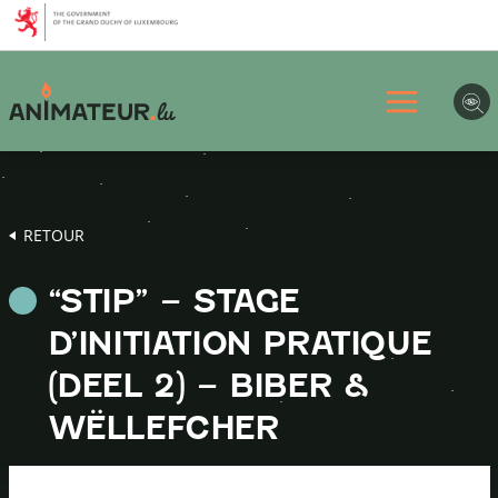
Aller
Aller
Aller
au
au
au
menu
contenu
pied
principal
de
page
RETOUR
“STIP” – STAGE
D’INITIATION PRATIQUE
(DEEL 2) – BIBER &
WËLLEFCHER