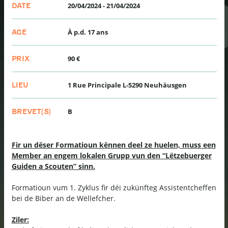
20/04/2024
-
21/04/2024
DATE
À p.d. 17 ans
AGE
90 €
PRIX
1 Rue Principale L-5290 Neuhäusgen
LIEU
B
BREVET(S)
Fir un dëser Formatioun kënnen deel ze huelen, muss een
Member an engem lokalen Grupp vun den “Lëtzebuerger
Guiden a Scouten” sinn.
Formatioun vum 1. Zyklus fir déi zukünfteg Assistentcheffen
bei de Biber an de Wëllefcher.
Ziler: