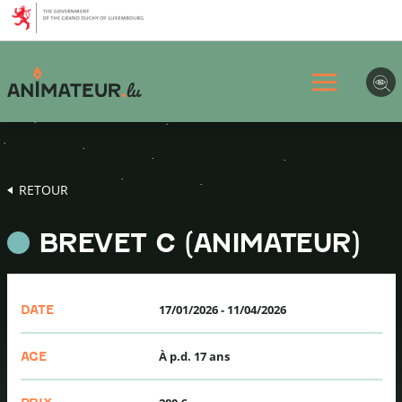
Aller
Aller
Aller
au
au
au
menu
contenu
pied
principal
de
page
RETOUR
BREVET C (ANIMATEUR)
17/01/2026
-
11/04/2026
DATE
À p.d. 17 ans
AGE