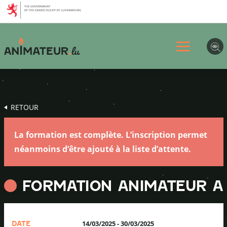
Aller
Aller
Aller
au
au
au
menu
contenu
pied
principal
de
page
RETOUR
La formation est complète. L’inscription permet
néanmoins d’être ajouté à la liste d’attente.
FORMATION ANIMATEUR A
14/03/2025
-
30/03/2025
DATE