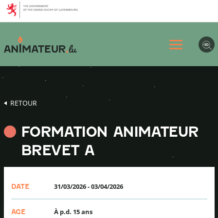
Aller
Aller
Aller
au
au
au
menu
contenu
pied
principal
de
page
RETOUR
FORMATION ANIMATEUR
BREVET A
31/03/2026
-
03/04/2026
DATE
À p.d. 15 ans
AGE