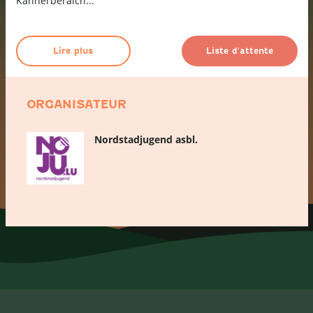
Kannerberäich...
Lire plus
Liste d'attente
ORGANISATEUR
Nordstadjugend asbl.