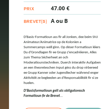
47.00 €
PRIX
A ou B
BREVET(S)
D'Basis-Formatioun ass fir all Jonken, dee beim SNJ
Animateur/Animatrice op de Kolonien a
Summercamps wëll ginn. Op dëser Formatioun léiers
Du d'Grondlagen fir ee Grupp z'encadréieren, Alles
zum Thema Sécherheet an och
Moderatiounstechniken. Duerch interaktiv Aufgaben
an een theoreteschen Input gëss du drop virbereed
ee Grupp Kanner oder Jugendlecher während enger
Aktivitéit ze begleeden an d'Responsabilitéit fir si ze
huelen.
D'Basisformatioun gelt als obligatoresch
...
Formatioun fir de Brevet