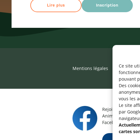
Lire plus
Inscription
Ce site ut
Mentions légales
©2026 SNJ
fonctionn
pouvant p
Des cookie
anonymes 
vous les a
Le site af
Rejoignez le grou
par Googl
Animateur / Aide-
navigateu
Facebook.
Actuelleme
cartes so
Rejoindre ma