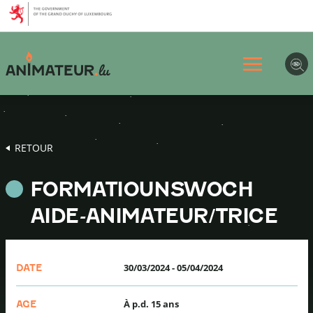
Aller
Aller
Aller
au
au
au
menu
contenu
pied
principal
de
page
RETOUR
FORMATIOUNSWOCH
AIDE-ANIMATEUR/TRICE
30/03/2024
-
05/04/2024
DATE
À p.d. 15 ans
AGE