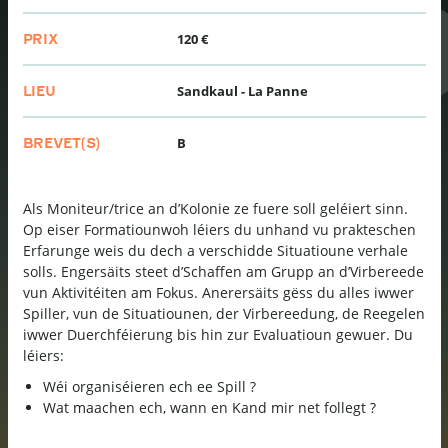
120 €
PRIX
Sandkaul - La Panne
LIEU
B
BREVET(S)
Als Moniteur/trice an d’Kolonie ze fuere soll geléiert sinn.
Op eiser Formatiounwoh léiers du unhand vu prakteschen
Erfarunge weis du dech a verschidde Situatioune verhale
solls. Engersäits steet d’Schaffen am Grupp an d’Virbereede
vun Aktivitéiten am Fokus. Anerersäits gëss du alles iwwer
Spiller, vun de Situatiounen, der Virbereedung, de Reegelen
iwwer Duerchféierung bis hin zur Evaluatioun gewuer. Du
léiers:
Wéi organiséieren ech ee Spill ?
Wat maachen ech, wann en Kand mir net follegt ?