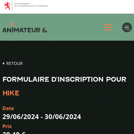
Aller
Aller
Aller
au
au
au
menu
contenu
pied
principal
de
page
RETOUR
FORMULAIRE D’INSCRIPTION POUR
HIKE
Date
29/06/2024
-
30/06/2024
Prix