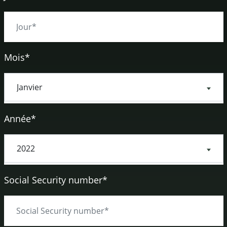
Mois*
Année*
Social Security number*