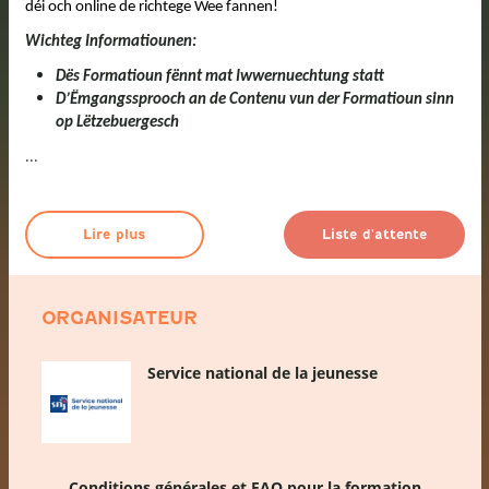
déi och online de richtege Wee fannen!
Wichteg Informatiounen:
Dës Formatioun fënnt mat Iwwernuechtung statt
D’Ëmgangssprooch an de Contenu vun der Formatioun sinn
op Lëtzebuergesch
...
Lire plus
Liste d'attente
ORGANISATEUR
Service national de la jeunesse
Conditions générales et FAQ pour la formation