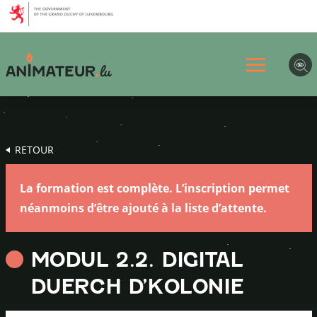
Aller
Aller
Aller
au
au
au
menu
contenu
pied
principal
de
page
RETOUR
La formation est complète. L’inscription permet
néanmoins d’être ajouté à la liste d’attente.
MODUL 2.2. DIGITAL
DUERCH D’KOLONIE