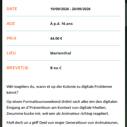
19/09/2026
-
20/09/2026
DATE
À p.d. 16 ans
AGE
44.00 €
PRIX
Marienthal
LIEU
B ou C
BREVET(S)
Wéi reagéiers du, wann et op der Kolonie zu digitale Problemer
kënnt?
Op eisem Formatiounsweekend dréint sech alles ëm den digitalen
Ëmgang an d’Präventioun am Kontext vun digitale Medien.
Zesumme kucke mir, wéi een als Animateur richteg reagéiert.
Mell dech un a gëff Deel vun enger Generatioun vun Animateuren,