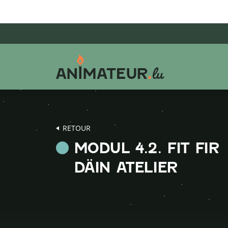
Aller
Aller
Aller
au
au
au
menu
contenu
pied
principal
de
page
RETOUR
MODUL 4.2. FIT FIR
DÄIN ATELIER