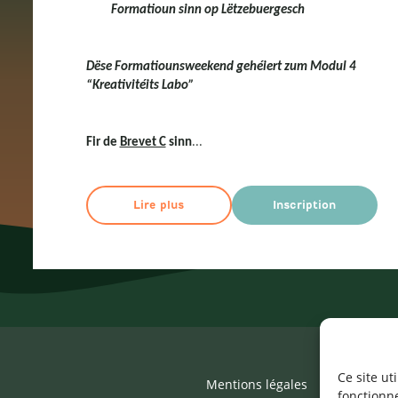
Formatioun sinn op Lëtzebuergesch
Dëse Formatiounsweekend gehéiert zum Modul 4
“Kreativitéits Labo”
...
Fir de
Brevet C
sinn
Lire plus
Inscription
Ce site ut
Mentions légales
©2026 SNJ
fonctionn