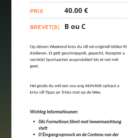
40.00 €
PRIX
B ou C
BREVET(S)
Op dësem Weekend kriss du vill nei originell Iddien fir
Atelieren. Et gëtt geschnëppelt, gepecht, Rezepter a
verréckt Sportaarten ausprobéiert bis et net méi
geet.
Hei gesäis du wéi een sou eng Aktivitéit opbaut a
kriss vill Tipps an Tricks mat op de Wee.
Wichteg Informatiounen:
Dës Formatioun fënnt mat Iwwernuechtung
statt
D’Ëmgangssprooch an de Contenu vun der