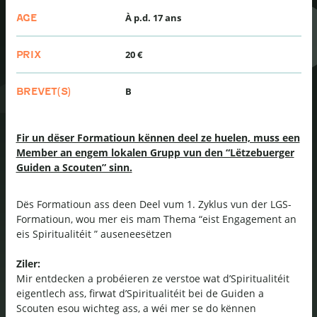
À p.d. 17 ans
AGE
20 €
PRIX
B
BREVET(S)
Fir un dëser Formatioun kënnen deel ze huelen, muss een
Member an engem lokalen Grupp vun den “Lëtzebuerger
Guiden a Scouten” sinn.
Dës Formatioun ass deen Deel vum 1. Zyklus vun der LGS-
Formatioun, wou mer eis mam Thema “eist Engagement an
eis Spiritualitéit ” auseneesëtzen
Ziler:
Mir entdecken a probéieren ze verstoe wat d’Spiritualitéit
eigentlech ass, firwat d’Spiritualitéit bei de Guiden a
Scouten esou wichteg ass, a wéi mer se do kënnen