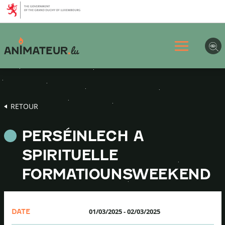
Aller
Aller
Aller
au
au
au
menu
contenu
pied
principal
de
page
RETOUR
PERSÉINLECH A
SPIRITUELLE
FORMATIOUNSWEEKEND
01/03/2025
-
02/03/2025
DATE