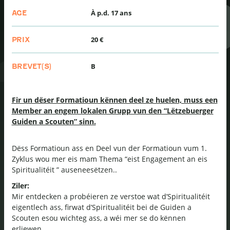
À p.d. 17 ans
AGE
20 €
PRIX
B
BREVET(S)
Fir un dëser Formatioun kënnen deel ze huelen, muss een
Member an engem lokalen Grupp vun den “Lëtzebuerger
Guiden a Scouten” sinn.
Dëss Formatioun ass en Deel vun der Formatioun vum 1.
Zyklus
wou mer eis mam Thema “eist Engagement an eis
Spiritualitéit ” auseneesëtzen.
.
Ziler:
Mir entdecken a probéieren ze verstoe wat d’Spiritualitéit
eigentlech ass, firwat d’Spiritualitéit bei de Guiden a
Scouten esou wichteg ass, a wéi mer se do kënnen
erliewen.