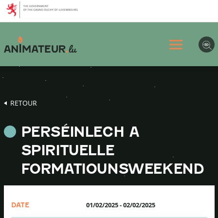
Aller
Aller
Aller
au
au
au
menu
contenu
pied
principal
de
page
RETOUR
PERSÉINLECH A
SPIRITUELLE
FORMATIOUNSWEEKEND
01/02/2025
-
02/02/2025
DATE