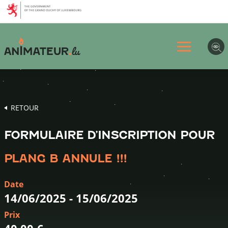
Aller
Aller
Aller
au
au
au
menu
contenu
pied
principal
de
page
RETOUR
FORMULAIRE D’INSCRIPTION POUR
PLANG B ANNULE !!!
Date
14/06/2025
-
15/06/2025
Prix