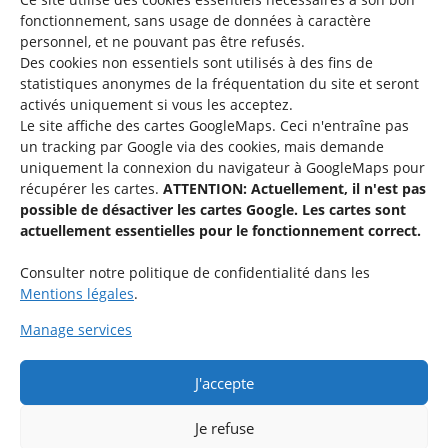
fonctionnement, sans usage de données à caractère
personnel, et ne pouvant pas être refusés.
Des cookies non essentiels sont utilisés à des fins de
Une offre du
statistiques
anonymes de la fréquentation du site
et seront
activés uniquement si vous les acceptez.
Le site affiche des cartes GoogleMaps. Ceci n'entraîne pas
un tracking par Google via des cookies, mais demande
uniquement la connexion du navigateur à GoogleMaps pour
récupérer les cartes.
ATTENTION: Actuellement, il n'est pas
Service national de la jeunesse
possible de désactiver les cartes Google. Les cartes sont
actuellement essentielles pour le fonctionnement correct.
48-50 rue Charles Martel
L-2134 Luxembourg
Consulter notre politique de confidentialité dans les
Mentions légales
.
Manage services
J'accepte
Rejoignez le groupe « Aide-Animateur / Animateur / Aide-
Technique » sur Facebook.
Je refuse