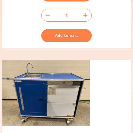
Lavabo
de
camping
quantity
Add to cart