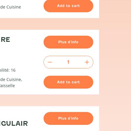
avec
Add to cart
robinet
 de Cuisine
quantity
IRE
Plus d’info
Ecumoire
quantity
ilité: 16
 de Cuisine
Add to cart
aisselle
Plus d’info
GULAIR
0