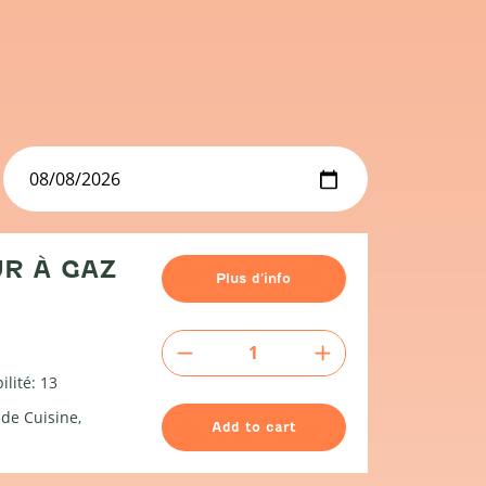
R À GAZ
Plus d’info
Brûleur
à
ilité: 13
gaz
quantity
 de Cuisine
Add to cart