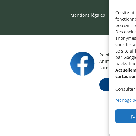
Ce site ut
Mentions légales
©2026 SNJ
fonctionn
pouvant p
Des cookie
anonymes 
vous les a
Le site af
Rejoignez le grou
par Googl
Animateur / Aide-
navigateu
Facebook.
Actuelleme
cartes so
Rejoindre ma
Consulter 
Manage se
J'