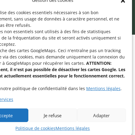
Gestion des cookies
ilise des cookies essentiels nécessaires à son bon
ement, sans usage de données à caractère personnel, et ne
as être refusés.
s non essentiels sont utilisés à des fins de statistiques
de la fréquentation du site
et seront activés uniquement si
cceptez.
fiche des cartes GoogleMaps. Ceci n'entraîne pas un tracking
pe « Aide-Animateur /
e via des cookies, mais demande uniquement la connexion du
Technique » sur
r à GoogleMaps pour récupérer les cartes.
ATTENTION:
nt, il n'est pas possible de désactiver les cartes Google. Les
nt actuellement essentielles pour le fonctionnement correct.
intenant
notre politique de confidentialité dans les
Mentions légales
.
rvices
accepte
Je refuse
Adapter
Politique de cookies
Mentions légales