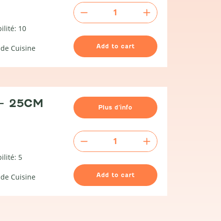
Moule
rectangulaire
50x40
ilité: 10
quantity
Add to cart
 de Cuisine
– 25CM
Plus d’info
Poêle
-
25cm
ilité: 5
quantity
Add to cart
 de Cuisine