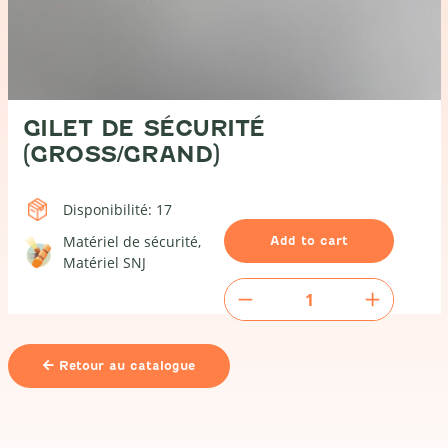
GILET DE SÉCURITÉ
(GROSS/GRAND)
Disponibilité: 17
Matériel de sécurité
Add to cart
Matériel SNJ
Gilet
de
sécurité
(groß/grand)
Retour au catalogue
quantity