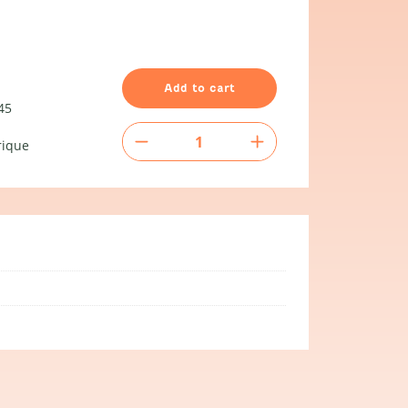
Add to cart
45
Passage
rique
câbles
-
petit
quantity