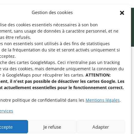
Gestion des cookies
ilise des cookies essentiels nécessaires à son bon
ement, sans usage de données à caractère personnel, et ne
as être refusés.
s non essentiels sont utilisés à des fins de statistiques
de la fréquentation du site
et seront activés uniquement si
cceptez.
fiche des cartes GoogleMaps. Ceci n'entraîne pas un tracking
pe « Aide-Animateur /
e via des cookies, mais demande uniquement la connexion du
Technique » sur
r à GoogleMaps pour récupérer les cartes.
ATTENTION:
nt, il n'est pas possible de désactiver les cartes Google. Les
nt actuellement essentielles pour le fonctionnement correct.
intenant
notre politique de confidentialité dans les
Mentions légales
.
rvices
accepte
Je refuse
Adapter