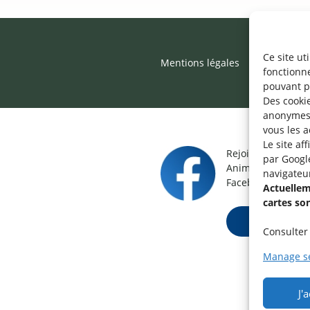
Ce site ut
Mentions légales
©2026 SNJ
fonctionn
pouvant p
Des cookie
anonymes 
vous les a
Le site af
Rejoignez le grou
par Googl
Animateur / Aide-
navigateu
Facebook.
Actuelleme
cartes so
Rejoindre ma
Consulter 
Manage se
J'