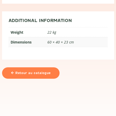
-
50
pcs
quantity
ADDITIONAL INFORMATION
Weight
22 kg
Dimensions
60 × 40 × 23 cm
Retour au catalogue