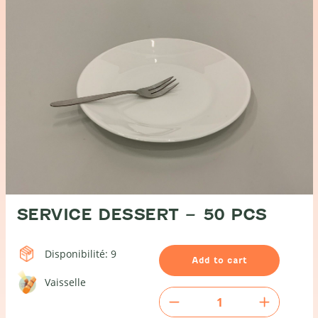
SERVICE DESSERT – 50 PCS
Disponibilité: 9
Add to cart
Vaisselle
Service
Dessert