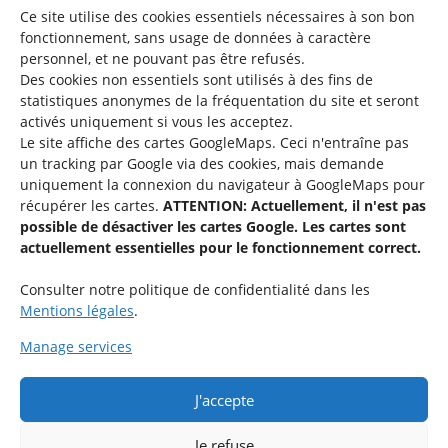
Ce site utilise des cookies essentiels nécessaires à son bon
fonctionnement, sans usage de données à caractère
personnel, et ne pouvant pas être refusés.
Des cookies non essentiels sont utilisés à des fins de
Une offre du
statistiques
anonymes de la fréquentation du site
et seront
activés uniquement si vous les acceptez.
Le site affiche des cartes GoogleMaps. Ceci n'entraîne pas
un tracking par Google via des cookies, mais demande
uniquement la connexion du navigateur à GoogleMaps pour
récupérer les cartes.
ATTENTION: Actuellement, il n'est pas
Service national de la jeunesse
possible de désactiver les cartes Google. Les cartes sont
actuellement essentielles pour le fonctionnement correct.
48-50 rue Charles Martel
L-2134 Luxembourg
Consulter notre politique de confidentialité dans les
Mentions légales
.
Manage services
J'accepte
Rejoignez le groupe « Aide-Animateur / Animateur / Aide-
Technique » sur Facebook.
Je refuse