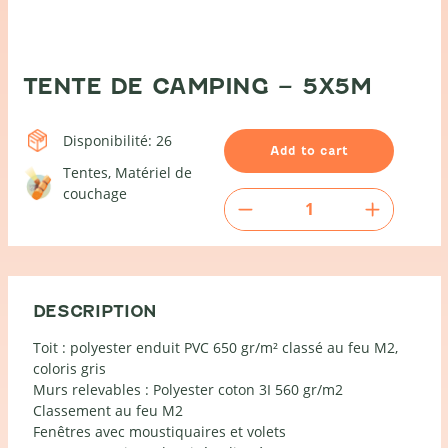
TENTE DE CAMPING – 5X5M
Disponibilité: 26
Add to cart
Tentes
Matériel de
couchage
Tente
de
camping
-
5x5m
quantity
DESCRIPTION
Toit : polyester enduit PVC 650 gr/m² classé au feu M2,
coloris gris
Murs relevables : Polyester coton 3I 560 gr/m2
Classement au feu M2
Fenêtres avec moustiquaires et volets