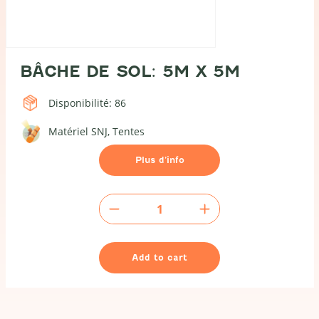
BÂCHE DE SOL: 5M X 5M
Disponibilité: 86
Matériel SNJ
Tentes
Plus d’info
Bâche
de
sol:
5m
Add to cart
x
5m
quantity