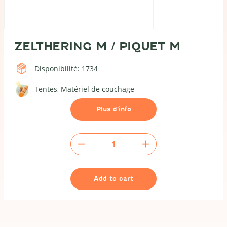
ZELTHERING M / PIQUET M
Disponibilité: 1734
Tentes
Matériel de couchage
Plus d’info
Zelthering
M
/
Piquet
Add to cart
M
quantity