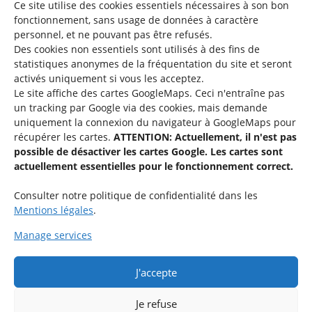
Ce site utilise des cookies essentiels nécessaires à son bon
fonctionnement, sans usage de données à caractère
personnel, et ne pouvant pas être refusés.
Des cookies non essentiels sont utilisés à des fins de
Une offre du
statistiques
anonymes de la fréquentation du site
et seront
activés uniquement si vous les acceptez.
Le site affiche des cartes GoogleMaps. Ceci n'entraîne pas
un tracking par Google via des cookies, mais demande
uniquement la connexion du navigateur à GoogleMaps pour
récupérer les cartes.
ATTENTION: Actuellement, il n'est pas
Service national de la jeunesse
possible de désactiver les cartes Google. Les cartes sont
actuellement essentielles pour le fonctionnement correct.
48-50 rue Charles Martel
L-2134 Luxembourg
Consulter notre politique de confidentialité dans les
Mentions légales
.
Manage services
J'accepte
Rejoignez le groupe « Aide-Animateur / Animateur / Aide-
Technique » sur Facebook.
Je refuse