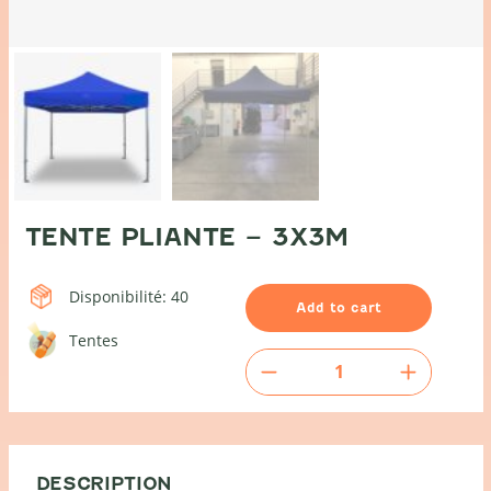
TENTE PLIANTE – 3X3M
Disponibilité: 40
Add to cart
Tentes
Tente
pliante
-
3x3m
quantity
DESCRIPTION