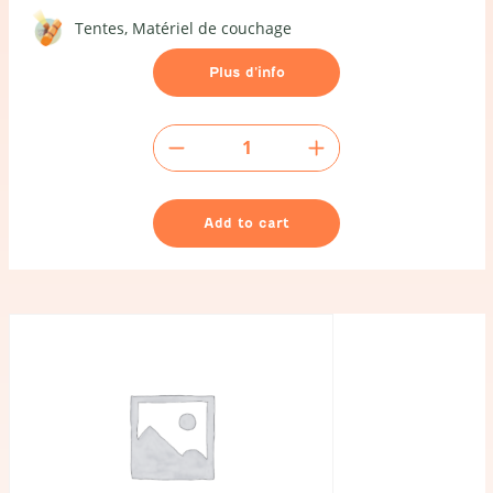
Tentes
Matériel de couchage
Plus d’info
Spanngurt
SNJ
/
Sangle
Add to cart
SNJ
quantity