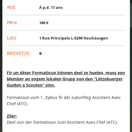
À p.d. 17 ans
AGE
180 €
PRIX
1 Rue Principale L-5290 Neuhäusgen
LIEU
B
BREVET(S)
Fir un dëser Formatioun kënnen deel ze huelen, muss een
Member an engem lokalen Grupp vun den “Lëtzebuerger
Guiden a Scouten” sinn.
Formatioun vum 1. Zyklus fir déi zukünfteg Assistent Avex
Chef (ATC).
Ziler:
Deel vun der Formatioun zum Assistent Avex Chef (ATC).