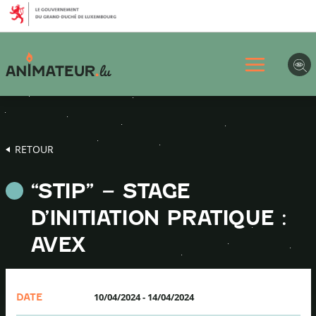
Aller
Aller
Aller
au
au
au
menu
contenu
pied
principal
de
page
RETOUR
“STIP” – STAGE
D’INITIATION PRATIQUE :
AVEX
10/04/2024
-
14/04/2024
DATE