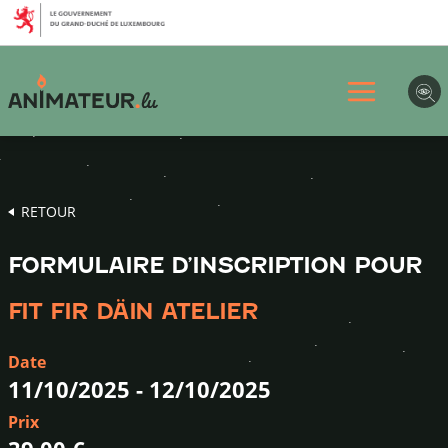
Aller
Aller
Aller
au
au
au
menu
contenu
pied
principal
de
page
RETOUR
FORMULAIRE D’INSCRIPTION POUR
FIT FIR DÄIN ATELIER
Date
11/10/2025
-
12/10/2025
Prix