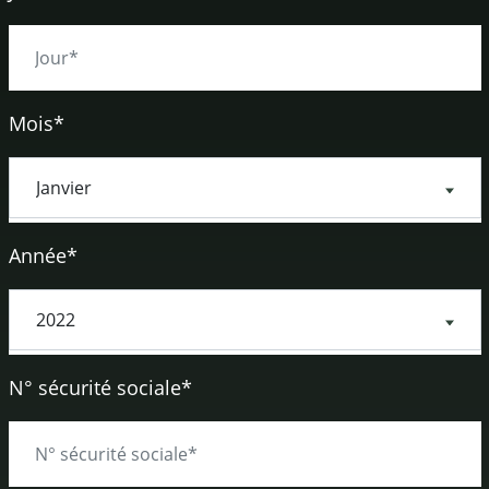
Mois*
Année*
N° sécurité sociale*