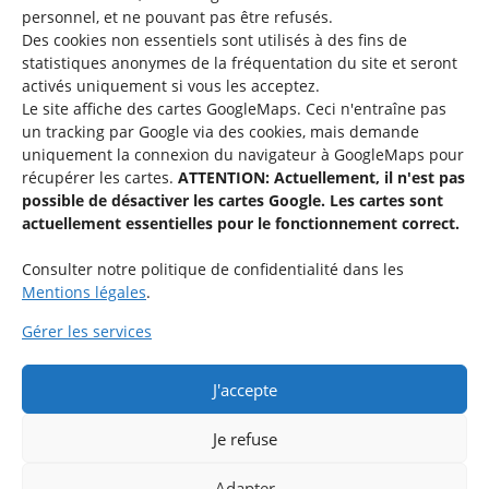
personnel, et ne pouvant pas être refusés.
Des cookies non essentiels sont utilisés à des fins de
Une offre du
statistiques
anonymes de la fréquentation du site
et seront
activés uniquement si vous les acceptez.
Le site affiche des cartes GoogleMaps. Ceci n'entraîne pas
un tracking par Google via des cookies, mais demande
uniquement la connexion du navigateur à GoogleMaps pour
récupérer les cartes.
ATTENTION: Actuellement, il n'est pas
Service national de la jeunesse
possible de désactiver les cartes Google. Les cartes sont
actuellement essentielles pour le fonctionnement correct.
48-50 rue Charles Martel
L-2134 Luxembourg
Consulter notre politique de confidentialité dans les
Mentions légales
.
Gérer les services
J'accepte
Rejoignez le groupe « Aide-Animateur / Animateur / Aide-
Technique » sur Facebook.
Je refuse
Adapter