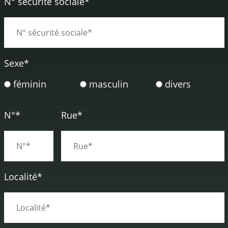
N° sécurité sociale*
Sexe
*
féminin
masculin
divers
N°*
Rue*
Localité*