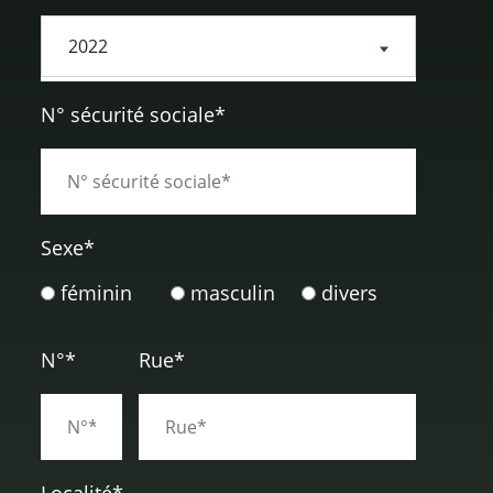
N° sécurité sociale*
Sexe
*
féminin
masculin
divers
N°*
Rue*