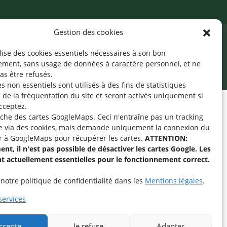
Gestion des cookies
ilise des cookies essentiels nécessaires à son bon
cessibilité
Mentions légales
©2026 SNJ
ement, sans usage de données à caractère personnel, et ne
as être refusés.
s non essentiels sont utilisés à des fins de statistiques
de la fréquentation du site
et seront activés uniquement si
cceptez.
fiche des cartes GoogleMaps. Ceci n'entraîne pas un tracking
pe « Aide-Animateur /
e via des cookies, mais demande uniquement la connexion du
Technique » sur
r à GoogleMaps pour récupérer les cartes.
ATTENTION:
nt, il n'est pas possible de désactiver les cartes Google. Les
nt actuellement essentielles pour le fonctionnement correct.
intenant
notre politique de confidentialité dans les
Mentions légales
.
services
accepte
Je refuse
Adapter