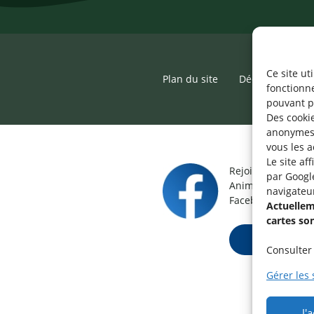
Ce site ut
Plan du site
Déclaration d’ac
fonctionn
pouvant p
Des cookie
anonymes 
vous les a
Le site af
Rejoignez le grou
par Googl
Animateur / Aide-
navigateu
Facebook.
Actuelleme
cartes so
Rejoindre ma
Consulter 
Gérer les 
J'