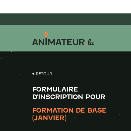
Aller
Aller
Aller
au
au
au
menu
contenu
pied
principal
de
page
RETOUR
FORMULAIRE
D’INSCRIPTION POUR
FORMATION DE BASE
(JANVIER)