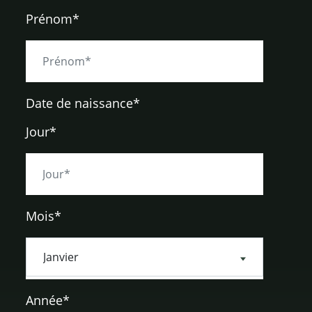
Prénom*
Date de naissance
*
Jour*
Mois*
Année*