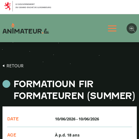
Aller
Aller
Aller
au
au
au
menu
contenu
pied
principal
de
page
RETOUR
FORMATIOUN FIR
FORMATEUREN (SUMMER)
10/06/2026
-
10/06/2026
DATE
À p.d. 18 ans
AGE