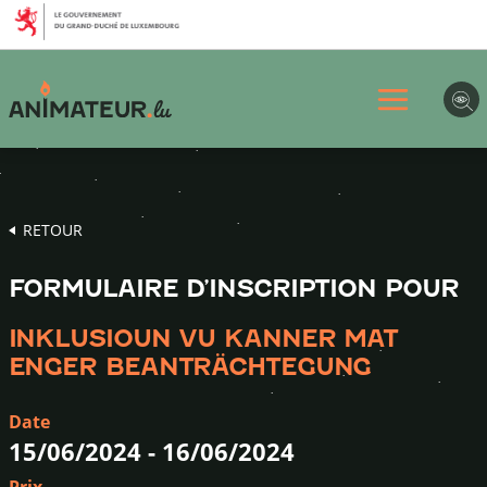
Aller
Aller
Aller
au
au
au
menu
contenu
pied
principal
de
page
RETOUR
FORMULAIRE D’INSCRIPTION POUR
INKLUSIOUN VU KANNER MAT
ENGER BEANTRÄCHTEGUNG
Date
15/06/2024
-
16/06/2024