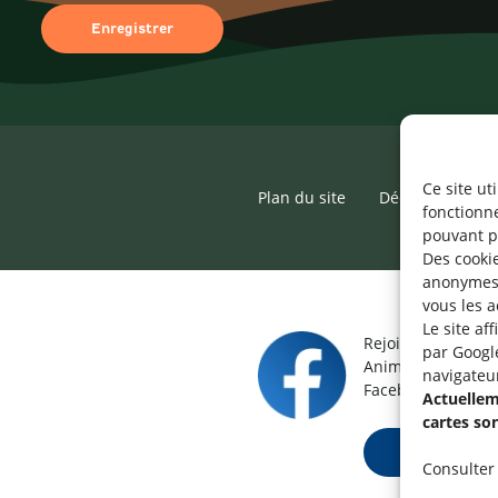
Ce site ut
Plan du site
Déclaration d’ac
fonctionn
pouvant p
Des cookie
anonymes 
vous les a
Le site af
Rejoignez le grou
par Googl
Animateur / Aide-
navigateu
Facebook.
Actuelleme
cartes so
Rejoindre ma
Consulter 