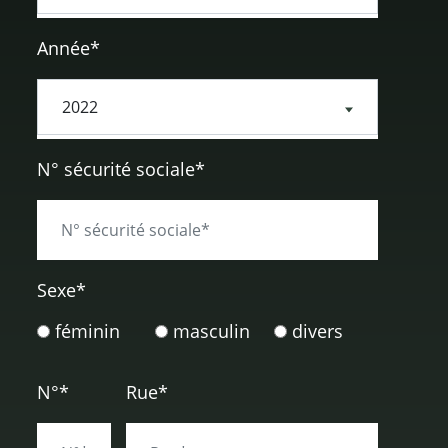
Année*
N° sécurité sociale*
Sexe
*
féminin
masculin
divers
N°*
Rue*