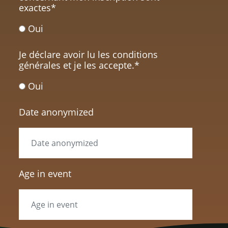
exactes
*
Oui
Je déclare avoir lu les conditions
générales et je les accepte.
*
Oui
Date anonymized
Age in event