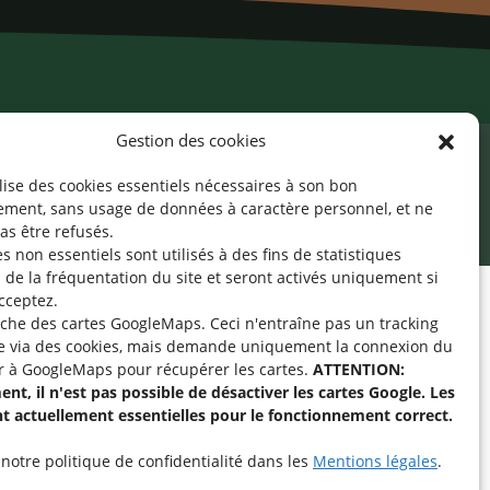
Gestion des cookies
ilise des cookies essentiels nécessaires à son bon
cessibilité
Mentions légales
©2026 SNJ
ement, sans usage de données à caractère personnel, et ne
as être refusés.
s non essentiels sont utilisés à des fins de statistiques
de la fréquentation du site
et seront activés uniquement si
cceptez.
fiche des cartes GoogleMaps. Ceci n'entraîne pas un tracking
pe « Aide-Animateur /
e via des cookies, mais demande uniquement la connexion du
Technique » sur
r à GoogleMaps pour récupérer les cartes.
ATTENTION:
nt, il n'est pas possible de désactiver les cartes Google. Les
nt actuellement essentielles pour le fonctionnement correct.
intenant
notre politique de confidentialité dans les
Mentions légales
.