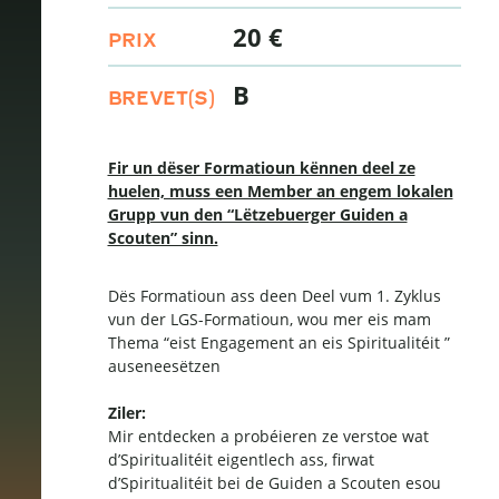
20 €
PRIX
B
BREVET(S)
Fir un dëser Formatioun kënnen deel ze
huelen, muss een Member an engem lokalen
Grupp vun den “Lëtzebuerger Guiden a
Scouten” sinn.
Dës Formatioun ass deen Deel vum 1. Zyklus
vun der LGS-Formatioun, wou mer eis mam
Thema “eist Engagement an eis Spiritualitéit ”
auseneesëtzen
Ziler:
Mir entdecken a probéieren ze verstoe wat
d’Spiritualitéit eigentlech ass, firwat
d’Spiritualitéit bei de Guiden a Scouten esou