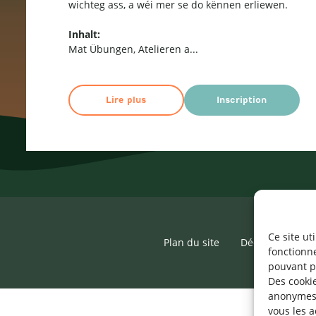
wichteg ass, a wéi mer se do kënnen erliewen.
Inhalt:
Mat Übungen, Atelieren a
...
Lire plus
Inscription
Ce site ut
Plan du site
Déclaration d’ac
fonctionn
pouvant p
Des cookie
anonymes 
vous les a