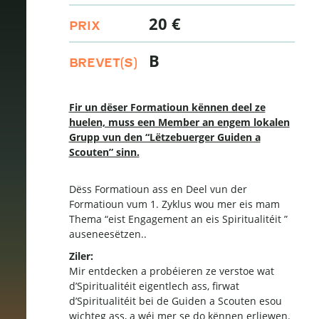
20 €
PRIX
B
BREVET(S)
Fir un dëser Formatioun kënnen deel ze
huelen, muss een Member an engem lokalen
Grupp vun den “Lëtzebuerger Guiden a
Scouten” sinn.
Dëss Formatioun ass en Deel vun der
Formatioun vum 1. Zyklus
wou mer eis mam
Thema “eist Engagement an eis Spiritualitéit ”
auseneesëtzen.
.
Ziler:
Mir entdecken a probéieren ze verstoe wat
d’Spiritualitéit eigentlech ass, firwat
d’Spiritualitéit bei de Guiden a Scouten esou
wichteg ass, a wéi mer se do kënnen erliewen.