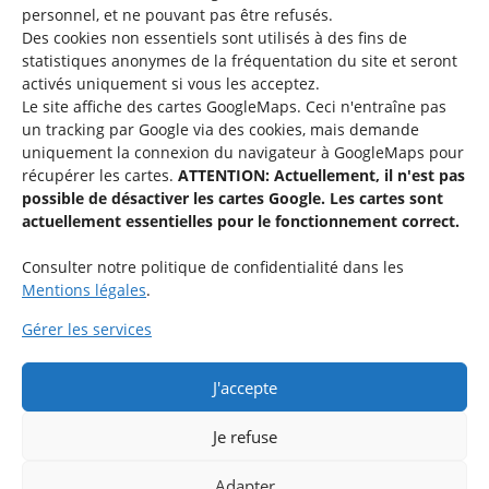
personnel, et ne pouvant pas être refusés.
Des cookies non essentiels sont utilisés à des fins de
Une offre du
statistiques
anonymes de la fréquentation du site
et seront
activés uniquement si vous les acceptez.
Le site affiche des cartes GoogleMaps. Ceci n'entraîne pas
un tracking par Google via des cookies, mais demande
uniquement la connexion du navigateur à GoogleMaps pour
récupérer les cartes.
ATTENTION: Actuellement, il n'est pas
Service national de la jeunesse
possible de désactiver les cartes Google. Les cartes sont
actuellement essentielles pour le fonctionnement correct.
48-50 rue Charles Martel
L-2134 Luxembourg
Consulter notre politique de confidentialité dans les
Mentions légales
.
Gérer les services
J'accepte
Rejoignez le groupe « Aide-Animateur / Animateur / Aide-
Technique » sur Facebook.
Je refuse
Adapter