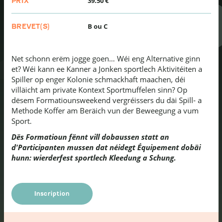
39.50 €
PRIX
B ou C
BREVET(S)
Net schonn erëm jogge goen… Wéi eng Alternative ginn
et? Wéi kann ee Kanner a Jonken sportlech Aktivitéiten a
Spiller op enger Kolonie schmackhaft maachen, déi
villäicht am private Kontext Sportmuffelen sinn? Op
dësem Formatiounsweekend vergréissers du däi Spill- a
Methode Koffer am Beräich vun der Beweegung a vum
Sport.
Dës Formatioun fënnt vill dobaussen statt an
d'Participanten mussen dat néidegt Équipement dobäi
hunn: wierderfest sportlech Kleedung a Schung.
Inscription