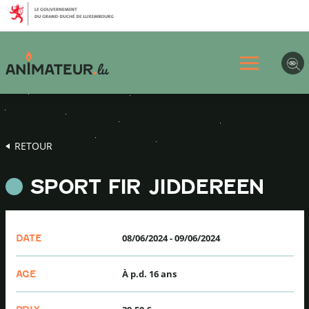
Aller
Aller
Aller
au
au
au
menu
contenu
pied
principal
de
page
RETOUR
SPORT FIR JIDDEREEN
08/06/2024
-
09/06/2024
DATE
À p.d. 16 ans
AGE