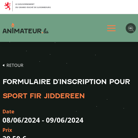
Aller
Aller
Aller
au
au
au
menu
contenu
pied
principal
de
page
RETOUR
FORMULAIRE D’INSCRIPTION POUR
SPORT FIR JIDDEREEN
Date
08/06/2024
-
09/06/2024
Prix