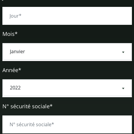
Mois*
Année*
N° sécurité sociale*