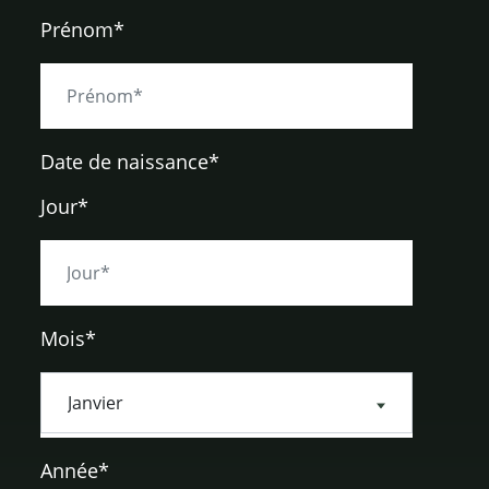
Prénom*
Date de naissance
*
Jour*
Mois*
Année*