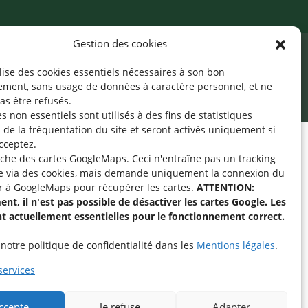
Gestion des cookies
ilise des cookies essentiels nécessaires à son bon
cessibilité
Mentions légales
©2026 SNJ
ement, sans usage de données à caractère personnel, et ne
as être refusés.
s non essentiels sont utilisés à des fins de statistiques
de la fréquentation du site
et seront activés uniquement si
cceptez.
fiche des cartes GoogleMaps. Ceci n'entraîne pas un tracking
pe « Aide-Animateur /
e via des cookies, mais demande uniquement la connexion du
Technique » sur
r à GoogleMaps pour récupérer les cartes.
ATTENTION:
nt, il n'est pas possible de désactiver les cartes Google. Les
nt actuellement essentielles pour le fonctionnement correct.
intenant
notre politique de confidentialité dans les
Mentions légales
.
services
accepte
Je refuse
Adapter