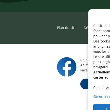
Ce site ut
Plan du site
Déclaration d’ac
fonctionn
pouvant p
Des cookie
anonymes 
vous les a
Le site af
Rejoignez le grou
par Googl
Animateur / Aide-
navigateu
Facebook.
Actuelleme
cartes so
Rejoindre ma
Consulter 
Gérer les 
J'