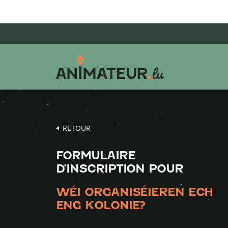
Aller
Aller
Aller
au
au
au
menu
contenu
pied
principal
de
page
RETOUR
FORMULAIRE
D’INSCRIPTION POUR
WÉI ORGANISÉIEREN ECH
ENG KOLONIE?