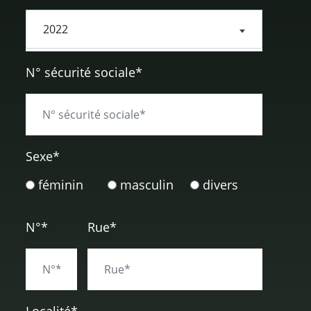
N° sécurité sociale*
Sexe
*
féminin
masculin
divers
N°*
Rue*