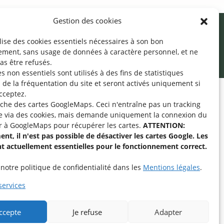
Gestion des cookies
ilise des cookies essentiels nécessaires à son bon
cessibilité
Mentions légales
©2026 SNJ
ement, sans usage de données à caractère personnel, et ne
as être refusés.
s non essentiels sont utilisés à des fins de statistiques
de la fréquentation du site
et seront activés uniquement si
cceptez.
fiche des cartes GoogleMaps. Ceci n'entraîne pas un tracking
pe « Aide-Animateur /
e via des cookies, mais demande uniquement la connexion du
Technique » sur
r à GoogleMaps pour récupérer les cartes.
ATTENTION:
nt, il n'est pas possible de désactiver les cartes Google. Les
nt actuellement essentielles pour le fonctionnement correct.
intenant
notre politique de confidentialité dans les
Mentions légales
.
services
accepte
Je refuse
Adapter