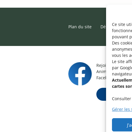
Ce site ut
Plan du site
Déclaration d’ac
fonctionn
pouvant p
Des cookie
anonymes 
vous les a
Le site af
Rejoignez le grou
par Googl
Animateur / Aide-
navigateu
Facebook.
Actuelleme
cartes so
Rejoindre ma
Consulter 
Gérer les 
J'