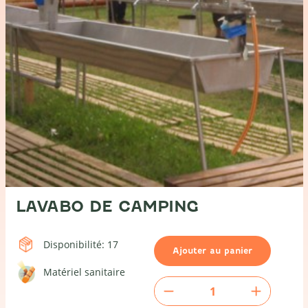
LAVABO DE CAMPING
Disponibilité: 17
Ajouter au panier
Matériel sanitaire
quantité
de