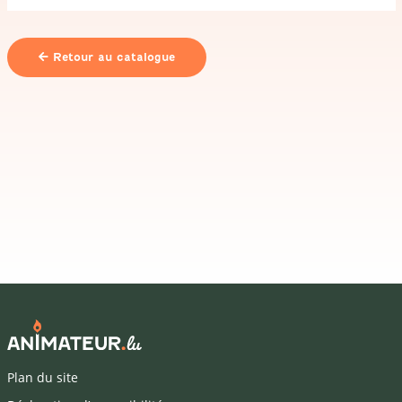
Lavabo
de
camping
Retour au catalogue
Plan du site