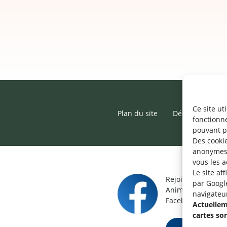
Ce site ut
Plan du site
Déclaration d’ac
fonctionn
pouvant p
Des cookie
anonymes 
vous les a
Le site af
Rejoignez le grou
par Googl
Animateur / Aide-
navigateu
Facebook.
Actuelleme
cartes so