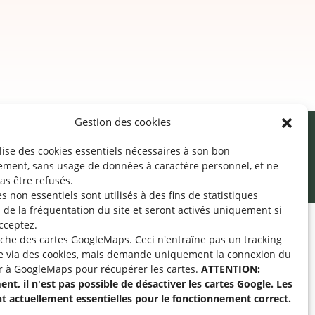
Gestion des cookies
ilise des cookies essentiels nécessaires à son bon
cessibilité
Mentions légales
©2026 SNJ
ement, sans usage de données à caractère personnel, et ne
as être refusés.
s non essentiels sont utilisés à des fins de statistiques
de la fréquentation du site
et seront activés uniquement si
cceptez.
fiche des cartes GoogleMaps. Ceci n'entraîne pas un tracking
pe « Aide-Animateur /
e via des cookies, mais demande uniquement la connexion du
Technique » sur
r à GoogleMaps pour récupérer les cartes.
ATTENTION:
nt, il n'est pas possible de désactiver les cartes Google. Les
nt actuellement essentielles pour le fonctionnement correct.