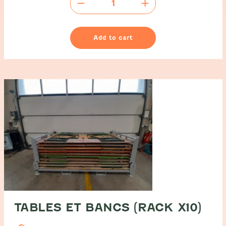
de
sécurité
quantity
Add to cart
TABLES ET BANCS (RACK X10)