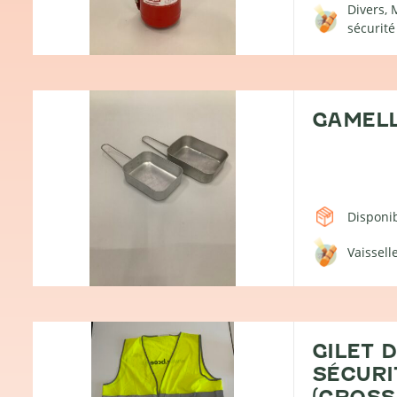
Divers
M
sécurité
GAMEL
Disponib
Vaissell
GILET 
SÉCURI
(GROSS