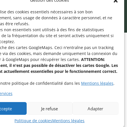
Gestion des cookies
ilise des cookies essentiels nécessaires à son bon
ement, sans usage de données à caractère personnel, et ne
as être refusés.
s non essentiels sont utilisés à des fins de statistiques
de la fréquentation du site
et seront activés uniquement si
cceptez.
fiche des cartes GoogleMaps. Ceci n'entraîne pas un tracking
pe « Aide-Animateur /
e via des cookies, mais demande uniquement la connexion du
Technique » sur
r à GoogleMaps pour récupérer les cartes.
ATTENTION:
nt, il n'est pas possible de désactiver les cartes Google. Les
nt actuellement essentielles pour le fonctionnement correct.
intenant
notre politique de confidentialité dans les
Mentions légales
.
rvices
accepte
Je refuse
Adapter
Politique de cookies
Mentions légales