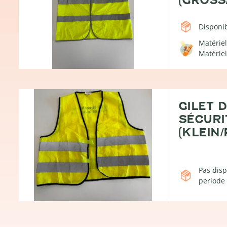
Disponib
Matériel
Matériel
GILET 
SÉCURI
(KLEIN/
Pas disp
periode