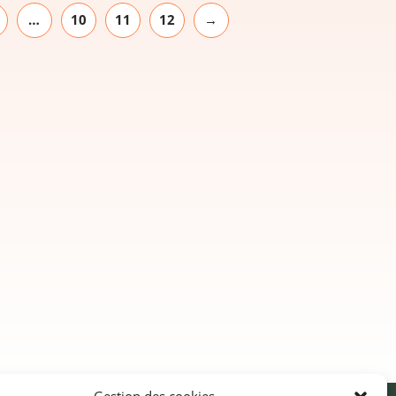
…
10
11
12
→