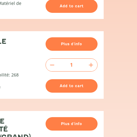
atériel de
Add to cart
LE
Plus d’info
Gamelle
quantity
ilité: 268
Add to cart
e
DE
Plus d’info
TÉ
/GRAND)