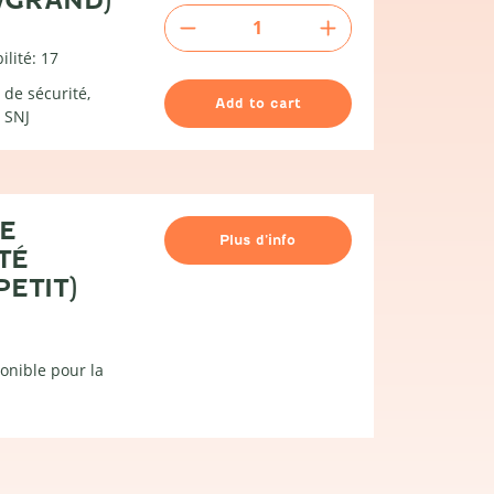
Gilet
de
ilité: 17
sécurité
(groß/grand)
 de sécurité
Add to cart
quantity
 SNJ
DE
Plus d’info
TÉ
PETIT)
onible pour la