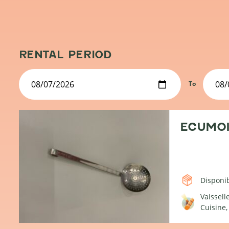
RENTAL PERIOD
To
ECUMO
Disponib
Vaissell
Cuisine