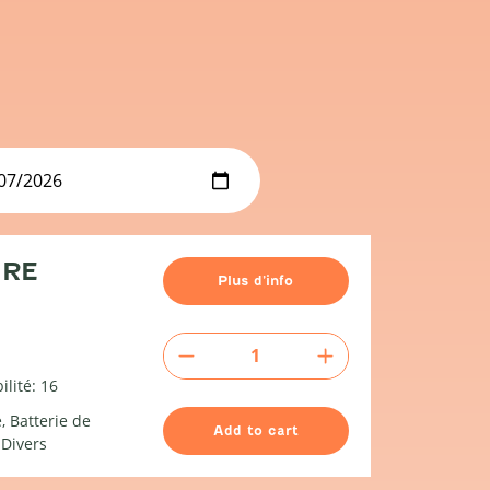
IRE
Plus d’info
Ecumoire
quantity
ilité: 16
e
Batterie de
Add to cart
Divers