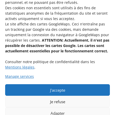
personnel, et ne pouvant pas être refusés.
Des cookies non essentiels sont utilisés à des fins de
Une offre du
statistiques
anonymes de la fréquentation du site
et seront
activés uniquement si vous les acceptez.
Le site affiche des cartes GoogleMaps. Ceci n'entraîne pas
un tracking par Google via des cookies, mais demande
uniquement la connexion du navigateur à GoogleMaps pour
récupérer les cartes.
ATTENTION: Actuellement, il n'est pas
Service national de la jeunesse
possible de désactiver les cartes Google. Les cartes sont
actuellement essentielles pour le fonctionnement correct.
48-50 rue Charles Martel
L-2134 Luxembourg
Consulter notre politique de confidentialité dans les
Mentions légales
.
Manage services
J'accepte
Rejoignez le groupe « Aide-Animateur / Animateur / Aide-
Technique » sur Facebook.
Je refuse
Adapter
Rejoindre maintenant