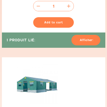
Tente
de
camping
-
Add to cart
5x5m
quantity
1 PRODUIT LIÉ:
Afficher: