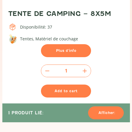
TENTE DE CAMPING – 8X5M
Disponibilité: 37
Tentes
Matériel de couchage
Plus d’info
Tente
de
camping
-
Add to cart
8x5m
quantity
1 PRODUIT LIÉ:
Afficher: