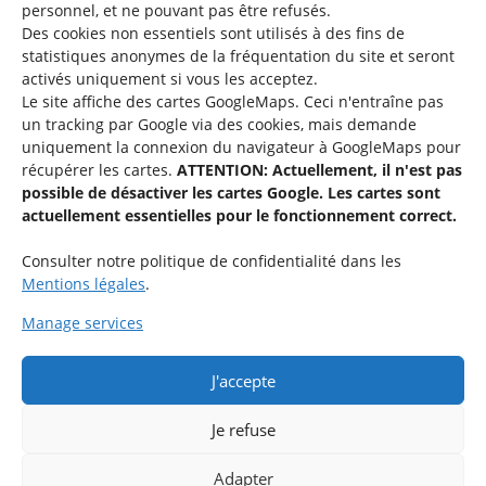
personnel, et ne pouvant pas être refusés.
Des cookies non essentiels sont utilisés à des fins de
Une offre du
statistiques
anonymes de la fréquentation du site
et seront
activés uniquement si vous les acceptez.
Le site affiche des cartes GoogleMaps. Ceci n'entraîne pas
un tracking par Google via des cookies, mais demande
uniquement la connexion du navigateur à GoogleMaps pour
récupérer les cartes.
ATTENTION: Actuellement, il n'est pas
Service national de la jeunesse
possible de désactiver les cartes Google. Les cartes sont
actuellement essentielles pour le fonctionnement correct.
48-50 rue Charles Martel
L-2134 Luxembourg
Consulter notre politique de confidentialité dans les
Mentions légales
.
Manage services
J'accepte
Rejoignez le groupe « Aide-Animateur / Animateur / Aide-
Technique » sur Facebook.
Je refuse
Adapter
Rejoindre maintenant