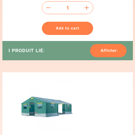
Tente
de
camping
-
Add to cart
5x5m
quantity
1 PRODUIT LIÉ:
Afficher: