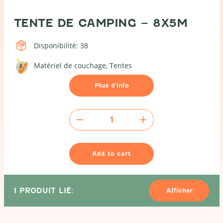
TENTE DE CAMPING – 8X5M
Disponibilité: 38
Matériel de couchage
Tentes
Plus d’info
Tente
de
camping
-
Add to cart
8x5m
quantity
1 PRODUIT LIÉ:
Afficher: