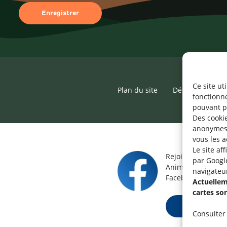
Ce site ut
Plan du site
Déclaration d’ac
fonctionn
pouvant p
Des cookie
anonymes 
vous les a
Le site af
Rejoignez le grou
par Googl
Animateur / Aide-
navigateu
Facebook.
Actuelleme
cartes so
Rejoindre ma
Consulter 