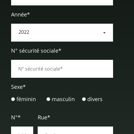
Année*
N° sécurité sociale*
Sexe
*
féminin
masculin
divers
N°*
Rue*