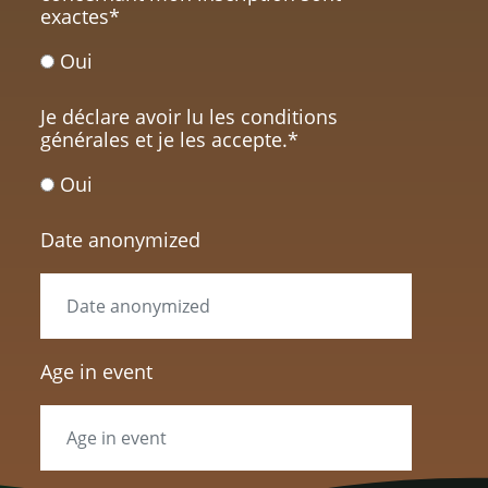
exactes
*
Oui
Je déclare avoir lu les conditions
générales et je les accepte.
*
Oui
Date anonymized
Age in event