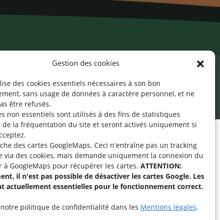
Gestion des cookies
ilise des cookies essentiels nécessaires à son bon
cessibilité
Mentions légales
©2026 SNJ
ement, sans usage de données à caractère personnel, et ne
as être refusés.
s non essentiels sont utilisés à des fins de statistiques
de la fréquentation du site
et seront activés uniquement si
cceptez.
fiche des cartes GoogleMaps. Ceci n'entraîne pas un tracking
pe « Aide-Animateur /
e via des cookies, mais demande uniquement la connexion du
Technique » sur
r à GoogleMaps pour récupérer les cartes.
ATTENTION:
nt, il n'est pas possible de désactiver les cartes Google. Les
nt actuellement essentielles pour le fonctionnement correct.
intenant
notre politique de confidentialité dans les
Mentions légales
.