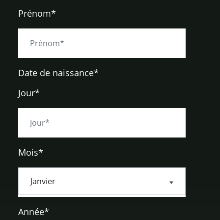
Prénom*
Date de naissance
*
Jour*
Mois*
Année*