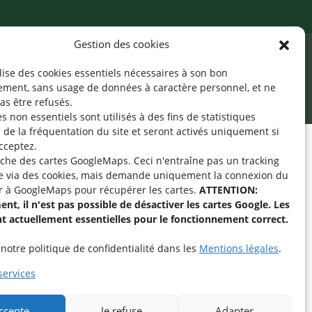
Gestion des cookies
ilise des cookies essentiels nécessaires à son bon
cessibilité
Mentions légales
©2026 SNJ
ement, sans usage de données à caractère personnel, et ne
as être refusés.
s non essentiels sont utilisés à des fins de statistiques
de la fréquentation du site
et seront activés uniquement si
cceptez.
fiche des cartes GoogleMaps. Ceci n'entraîne pas un tracking
pe « Aide-Animateur /
e via des cookies, mais demande uniquement la connexion du
Technique » sur
r à GoogleMaps pour récupérer les cartes.
ATTENTION:
nt, il n'est pas possible de désactiver les cartes Google. Les
nt actuellement essentielles pour le fonctionnement correct.
intenant
notre politique de confidentialité dans les
Mentions légales
.
services
accepte
Je refuse
Adapter