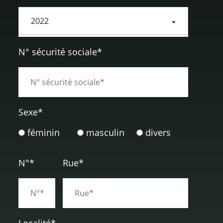
N° sécurité sociale*
Sexe
*
féminin
masculin
divers
N°*
Rue*