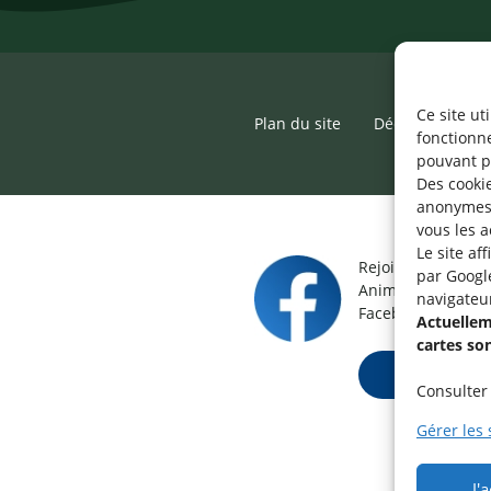
Ce site ut
Plan du site
Déclaration d’ac
fonctionn
pouvant p
Des cookie
anonymes 
vous les a
Le site af
Rejoignez le grou
par Googl
Animateur / Aide-
navigateu
Facebook.
Actuelleme
cartes so
Rejoindre ma
Consulter 
Gérer les 
J'