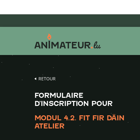
Aller
Aller
Aller
au
au
au
menu
contenu
pied
principal
de
page
RETOUR
FORMULAIRE
D’INSCRIPTION POUR
MODUL 4.2. FIT FIR DÄIN
ATELIER