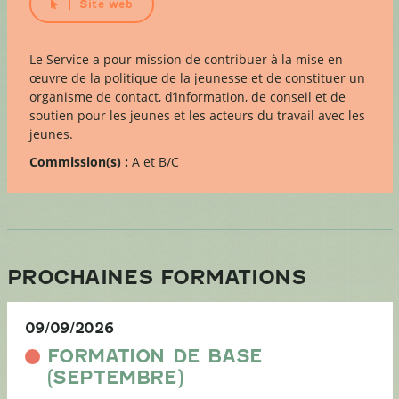
Site web
Le Service a pour mission de contribuer à la mise en
œuvre de la politique de la jeunesse et de constituer un
organisme de contact, d’information, de conseil et de
soutien pour les jeunes et les acteurs du travail avec les
jeunes.
Commission(s) :
A et B/C
PROCHAINES FORMATIONS
09/09/2026
FORMATION DE BASE
(SEPTEMBRE)