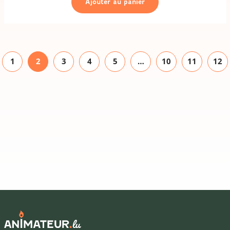
Ajouter au panier
camping
1
2
3
4
5
…
10
11
12