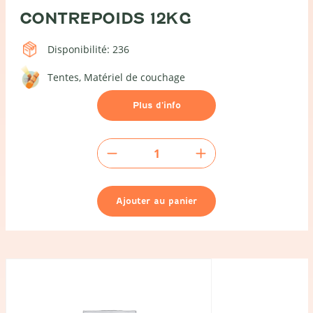
CONTREPOIDS 12KG
Disponibilité: 236
Tentes
Matériel de couchage
Plus d’info
quantité
de
Contrepoids
12kg
Ajouter au panier