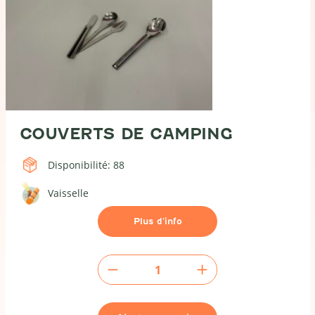
COUVERTS DE CAMPING
Disponibilité: 88
Vaisselle
Plus d’info
quantité
de
Couverts
de