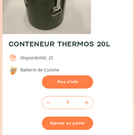
CONTENEUR THERMOS 20L
Disponibilité: 25
Batterie de Cuisine
Plus d’info
quantité
de
Conteneur
thermos
Ajouter au panier
20l