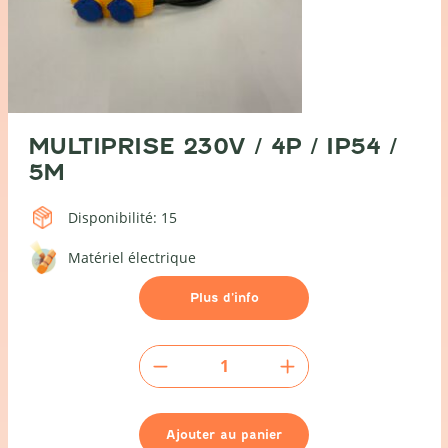
MULTIPRISE 230V / 4P / IP54 /
5M
Disponibilité: 15
Matériel électrique
Plus d’info
quantité
de
Multiprise
230V
Ajouter au panier
/