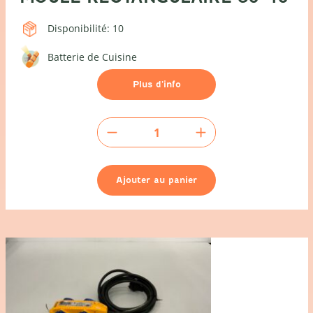
Disponibilité: 10
Batterie de Cuisine
Plus d’info
quantité
de
Moule
rectangulaire
Ajouter au panier
50x40