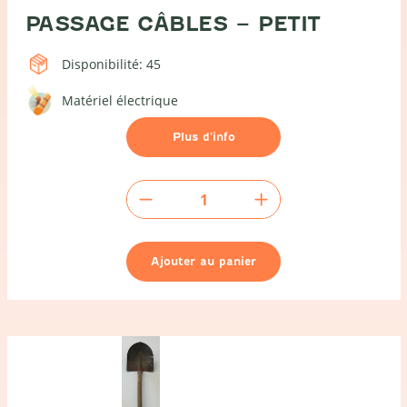
PASSAGE CÂBLES – PETIT
Disponibilité: 45
Matériel électrique
Plus d’info
quantité
de
Passage
câbles
Ajouter au panier
-
petit