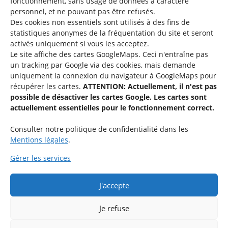
fonctionnement, sans usage de données à caractère
personnel, et ne pouvant pas être refusés.
Des cookies non essentiels sont utilisés à des fins de
Une offre du
statistiques
anonymes de la fréquentation du site
et seront
activés uniquement si vous les acceptez.
Le site affiche des cartes GoogleMaps. Ceci n'entraîne pas
un tracking par Google via des cookies, mais demande
uniquement la connexion du navigateur à GoogleMaps pour
récupérer les cartes.
ATTENTION: Actuellement, il n'est pas
Service national de la jeunesse
possible de désactiver les cartes Google. Les cartes sont
actuellement essentielles pour le fonctionnement correct.
48-50 rue Charles Martel
L-2134 Luxembourg
Consulter notre politique de confidentialité dans les
Mentions légales
.
Gérer les services
J'accepte
Rejoignez le groupe « Aide-Animateur / Animateur / Aide-
Technique » sur Facebook.
Je refuse