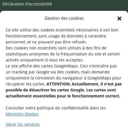
Déclaration d’accessibilité
Mentions légales
Gestion des cookies
©2026 SNJ
Ce site utilise des cookies essentiels nécessaires à son bon
fonctionnement, sans usage de données à caractère
personnel, et ne pouvant pas être refusés.
Des cookies non essentiels sont utilisés à des fins de
Une offre du
statistiques
anonymes de la fréquentation du site
et seront
activés uniquement si vous les acceptez.
Le site affiche des cartes GoogleMaps. Ceci n'entraîne pas
un tracking par Google via des cookies, mais demande
uniquement la connexion du navigateur à GoogleMaps pour
récupérer les cartes.
ATTENTION: Actuellement, il n'est pas
Service national de la jeunesse
possible de désactiver les cartes Google. Les cartes sont
actuellement essentielles pour le fonctionnement correct.
48-50 rue Charles Martel
L-2134 Luxembourg
Consulter notre politique de confidentialité dans les
Mentions légales
.
Gérer les services