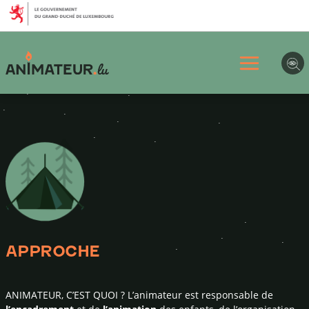
Aller
Aller
Aller
au
au
au
menu
contenu
pied
principal
de
page
APPROCHE
ANIMATEUR, C’EST QUOI ? L’animateur est responsable de