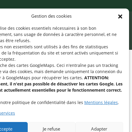
Gestion des cookies
ilise des cookies essentiels nécessaires à son bon
cessibilité
Mentions légales
©2026 SNJ
ement, sans usage de données à caractère personnel, et ne
as être refusés.
s non essentiels sont utilisés à des fins de statistiques
de la fréquentation du site
et seront activés uniquement si
cceptez.
fiche des cartes GoogleMaps. Ceci n'entraîne pas un tracking
pe « Aide-Animateur /
e via des cookies, mais demande uniquement la connexion du
Technique » sur
r à GoogleMaps pour récupérer les cartes.
ATTENTION:
nt, il n'est pas possible de désactiver les cartes Google. Les
nt actuellement essentielles pour le fonctionnement correct.
intenant
notre politique de confidentialité dans les
Mentions légales
.
services
accepte
Je refuse
Adapter