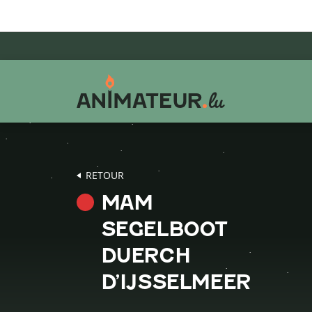
Aller
Aller
Aller
au
au
au
menu
contenu
pied
principal
de
page
RETOUR
MAM
SEGELBOOT
DUERCH
D’IJSSELMEER