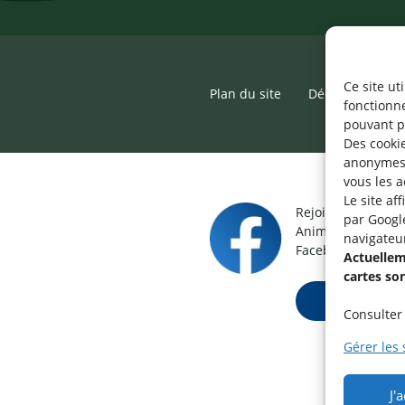
Ce site ut
Plan du site
Déclaration d’ac
fonctionn
pouvant p
Des cookie
anonymes 
vous les a
Le site af
Rejoignez le grou
par Googl
Animateur / Aide-
navigateu
Facebook.
Actuelleme
cartes so
Rejoindre ma
Consulter 
Gérer les 
J'