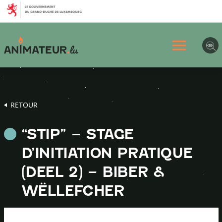
Aller
Aller
Aller
au
au
au
menu
contenu
pied
principal
de
page
RETOUR
“STIP” – STAGE
D’INITIATION PRATIQUE
(DEEL 2) – BIBER &
WËLLEFCHER