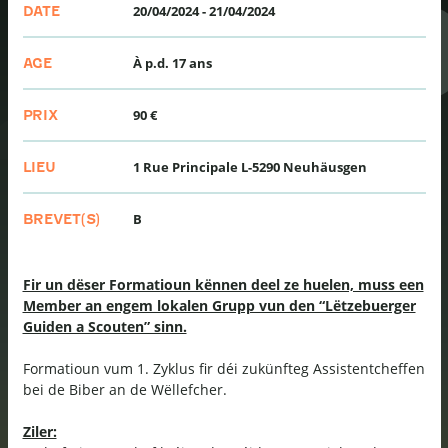
20/04/2024
-
21/04/2024
DATE
À p.d. 17 ans
AGE
90 €
PRIX
1 Rue Principale L-5290 Neuhäusgen
LIEU
B
BREVET(S)
Fir un dëser Formatioun kënnen deel ze huelen, muss een
Member an engem lokalen Grupp vun den “Lëtzebuerger
Guiden a Scouten” sinn.
Formatioun vum 1. Zyklus fir déi zukünfteg Assistentcheffen
bei de Biber an de Wëllefcher.
Ziler: