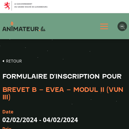
Aller
Aller
Aller
au
au
au
menu
contenu
pied
principal
de
page
RETOUR
FORMULAIRE D’INSCRIPTION POUR
BREVET B – EVEA – MODUL II (VUN
III)
Date
02/02/2024
-
04/02/2024